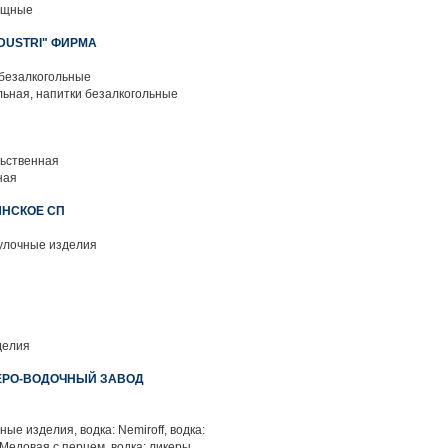
ощные
NDUSTRI" ФИРМА
 безалкогольные
ьная, напитки безалкогольные
ьственная
ная
ЫНСКОЕ СП
улочные изделия
делия
КЕРО-ВОДОЧНЫЙ ЗАВОД
ые изделия, водка: Nemiroff, водка:
 Медовая с перцем, водка: ликеры