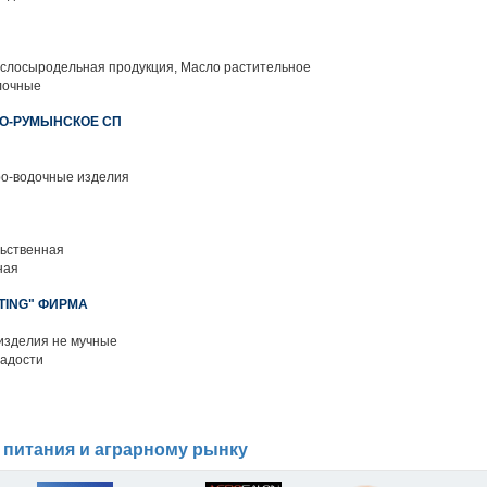
слосыродельная продукция, Масло растительное
лочные
ВО-РУМЫНСКОЕ СП
ро-водочные изделия
ьственная
ная
TING" ФИРМА
изделия не мучные
адости
 питания и аграрному рынку