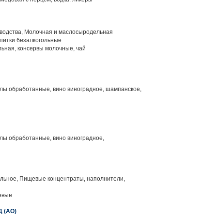
водства, Молочная и маслосыродельная
апитки безалкогольные
ьная, консервы молочные, чай
ы обработанные, вино виноградное, шампанское,
ы обработанные, вино виноградное,
льное, Пищевые концентраты, наполнители,
евые
 (АО)