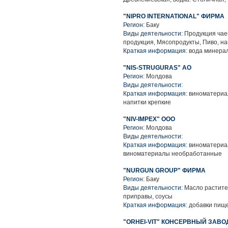
"NIPRO INTERNATIONAL" ФИРМА
Регион:
Баку
Виды деятельности:
Продукция чае
продукция, Мясопродукты, Пиво, н
Краткая информация:
вода минерал
"NIS-STRUGURAS" АО
Регион:
Молдова
Виды деятельности:
Краткая информация:
виноматериал
напитки крепкие
"NIV-IMPEX" ООО
Регион:
Молдова
Виды деятельности:
Краткая информация:
виноматериал
виноматериалы необработанные
"NURGUN GROUP" ФИРМА
Регион:
Баку
Виды деятельности:
Масло растите
приправы, соусы
Краткая информация:
добавки пищ
"ORHEI-VIT" КОНСЕРВНЫЙ ЗАВОД