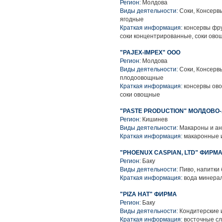
Регион:
Молдова
Виды деятельности:
Соки, Консерв
ягодные
Краткая информация:
консервы фру
соки концентрированные, соки ов
"PAJEX-IMPEX" ООО
Регион:
Молдова
Виды деятельности:
Соки, Консерв
плодоовощные
Краткая информация:
консервы ово
соки овощные
"PASTE PRODUCTION" МОЛДОВО
Регион:
Кишинев
Виды деятельности:
Макароны и ан
Краткая информация:
макаронные 
"PHOENUX CASPIAN, LTD" ФИРМ
Регион:
Баку
Виды деятельности:
Пиво, напитки
Краткая информация:
вода минера
"PIZA HAT" ФИРМА
Регион:
Баку
Виды деятельности:
Кондитерские 
Краткая информация:
восточные сл