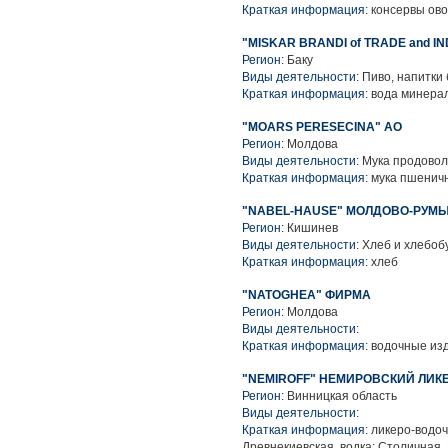
Краткая информация:
консервы ов
"MISKAR BRANDI of TRADE and I
Регион:
Баку
Виды деятельности:
Пиво, напитки
Краткая информация:
вода минерал
"MOARS PERESECINA" АО
Регион:
Молдова
Виды деятельности:
Мука продовол
Краткая информация:
мука пшенич
"NABEL-HAUSE" МОЛДОВО-РУМ
Регион:
Кишинев
Виды деятельности:
Хлеб и хлебоб
Краткая информация:
хлеб
"NATOGHEA" ФИРМА
Регион:
Молдова
Виды деятельности:
Краткая информация:
водочные из
"NEMIROFF" НЕМИРОВСКИЙ ЛИ
Регион:
Винницкая область
Виды деятельности:
Краткая информация:
ликеро-водочн
Древнекиевская, водка: Столичная,