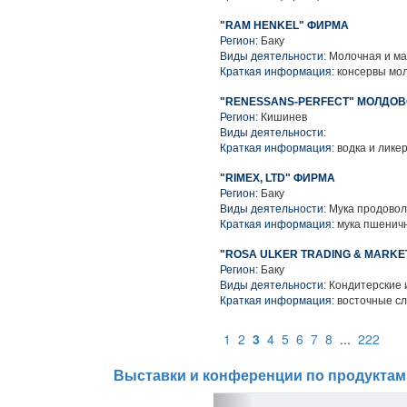
"RAM HENKEL" ФИРМА
Регион:
Баку
Виды деятельности:
Молочная и ма
Краткая информация:
консервы мо
"RENESSANS-PERFECT" МОЛДО
Регион:
Кишинев
Виды деятельности:
Краткая информация:
водка и лике
"RIMEX, LTD" ФИРМА
Регион:
Баку
Виды деятельности:
Мука продовол
Краткая информация:
мука пшенич
"ROSA ULKER TRADING & MARKE
Регион:
Баку
Виды деятельности:
Кондитерские 
Краткая информация:
восточные сл
1
2
3
4
5
6
7
8
...
222
Выставки и конференции по продуктам