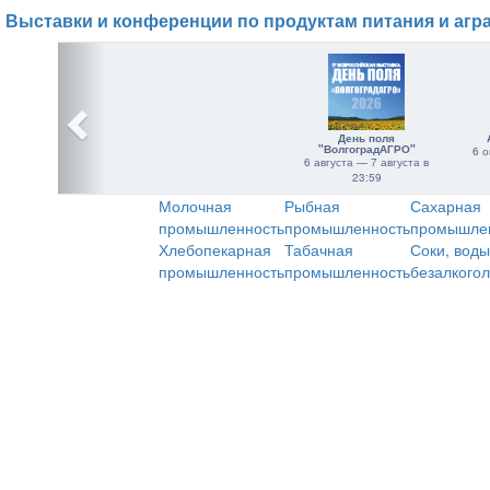
Выставки и конференции по продуктам питания и агр
День поля
"ВолгоградАГРО"
6 о
6 августа — 7 августа в
23:59
Молочная
Рыбная
Сахарная
промышленность
промышленность
промышле
Хлебопекарная
Табачная
Соки, воды
промышленность
промышленность
безалкого