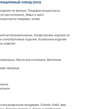
РАКЦИОННЫЙ ЗАВОД (ОАО)
изделия не мучные, Пищевые концентраты,
сло растительное, Жмых и шрот
онцентраты пищевые, халва
апитки безалкогольные, Кондитерские изделия не
 и хлебобулочные изделия, Колбасные изделия
ые изделия
оовощные, Масло растительное, Молочная
ервы овощные
льное
тельное
лосыродельная продукция, Отруби, Клей, жир,