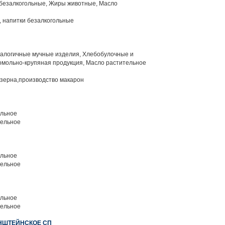
 безалкогольные, Жиры животные, Масло
 напитки безалкогольные
алогичные мучные изделия, Хлебобулочные и
омольно-крупяная продукция, Масло растительное
зерна,производство макарон
льное
тельное
льное
тельное
льное
тельное
НШТЕЙНСКОЕ СП