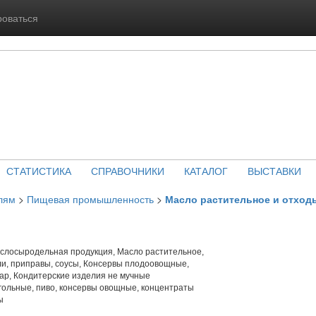
роваться
СТАТИСТИКА
СПРАВОЧНИКИ
КАТАЛОГ
ВЫСТАВКИ
лям
>
Пищевая промышленность
>
Масло растительное и отход
слосыродельная продукция, Масло растительное,
и, приправы, соусы, Консервы плодоовощные,
хар, Кондитерские изделия не мучные
гольные, пиво, консервы овощные, концентраты
ы