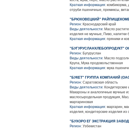
кость, мука, перо, Масло растител
Краткая информация:
комбикорма, 
отруби пшеничные, премиксы, вита
"БРЮХОВЕЦКИЙ" РАЙПИЩЕКОМБ
Регион:
Краснодарский край
Виды деятельности:
Масло растите
изделия не мучные, Пиво, напитки
Краткая информация:
пряники и ко
"БУГУРУСЛАНХЛЕБОПРОДУКТ" О
Регион:
Бугуруслан
Виды деятельности:
Масло подсолне
Крупа, Мука продовольственная
Краткая информация:
мука пшеничн
"БУКЕТ" ГРУППА КОМПАНИЙ (ОА
Регион:
Саратовская область
Виды деятельности:
Кондитерские 
Макароны и аналогичные мучные и
маслосыродельная продукция, Мас
маргариновая
Краткая информация:
маргарин, ма
изделия, кондитерские изделия из 
"БУХОРО ЕГ ЭКСТРАКЦИЯ ЗАВОДИ
Регион:
Узбекистан