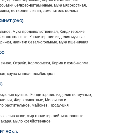
ьное, Добавки кормовые, Корма и комбикорма
добавки белково-витаминные, мука мясокостная,
мины, метионин, лизин, заменитель молока
ИНАТ (ОАО)
льное, Мука продовольственная, Кондитерские
 безалкогольные, Кондитерские изделия мучные
врижки, напитки безалкогольные, мука пшеничная
ОО
чное, Отруби, Кормосмеси, Корма и комбикорма,
ая, крупа манная, комбикорма
О)
изделия мучные, Кондитерские изделия не мучные,
зделия, Жиры животные, Молочная и
ло растительное, Майонез, Продукция
сло сливочное, жир кондитерский, макаронные
сахара, мыло хозяйственное
" АО о.т.