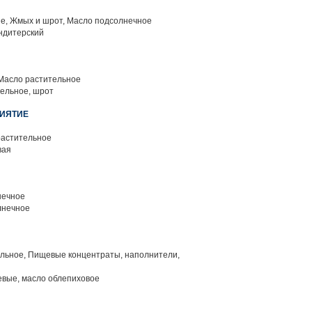
, Жмых и шрот, Масло подсолнечное
ндитерский
Масло растительное
ельное, шрот
РИЯТИЕ
растительное
вая
нечное
лнечное
льное, Пищевые концентраты, наполнители,
вые, масло облепиховое