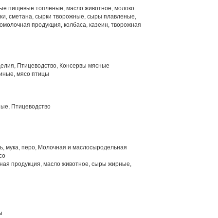
е пищевые топленые, масло животное, молоко
вки, сметана, сырки творожные, сыры плавленые,
омолочная продукция, колбаса, казеин, творожная
елия, Птицеводство, Консервы мясные
иные, мясо птицы
ые, Птицеводство
ть, мука, перо, Молочная и маслосыродельная
со
ая продукция, масло животное, сыры жирные,
ы