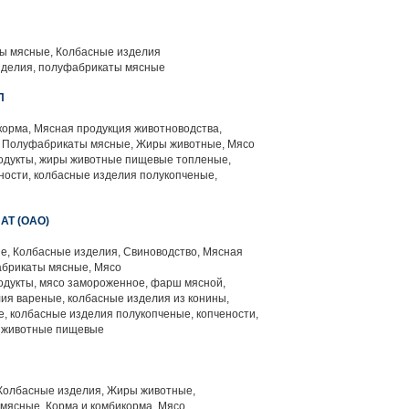
 мясные, Колбасные изделия
зделия, полуфабрикаты мясные
П
корма, Мясная продукция животноводства,
, Полуфабрикаты мясные, Жиры животные, Мясо
одукты, жиры животные пищевые топленые,
ности, колбасные изделия полукопченые,
Т (ОАО)
, Колбасные изделия, Свиноводство, Мясная
абрикаты мясные, Мясо
одукты, мясо замороженное, фарш мясной,
лия вареные, колбасные изделия из конины,
, колбасные изделия полукопченые, копчености,
ры животные пищевые
Колбасные изделия, Жиры животные,
мясные, Корма и комбикорма, Мясо