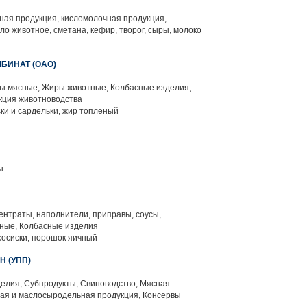
ая продукция, кисломолочная продукция,
о животное, сметана, кефир, творог, сыры, молоко
БИНАТ (ОАО)
 мясные, Жиры животные, Колбасные изделия,
кция животноводства
ски и сардельки, жир топленый
ы
нтраты, наполнители, приправы, соусы,
ные, Колбасные изделия
сосиски, порошок яичный
 (УПП)
елия, Субпродукты, Свиноводство, Мясная
ная и маслосыродельная продукция, Консервы