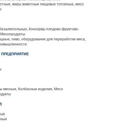
стные, жиры животные пищевые топленые, мясо
е
безалкогольные, Консервы плодово-фруктово-
 Мясопродукты
щные, пиво, оборудование для переработки мяса,
промышленности
 ПРЕДПРИЯТИЕ
ы
 мясные, Колбасные изделия, Мясо
одукты
)
ные
сные