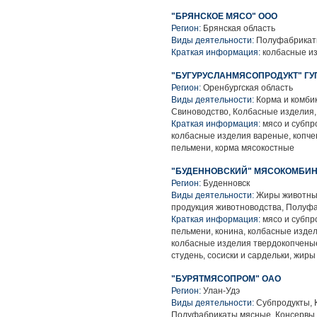
"БРЯНСКОЕ МЯСО" ООО
Регион:
Брянская область
Виды деятельности:
Полуфабрикаты
Краткая информация:
колбасные и
"БУГУРУСЛАНМЯСОПРОДУКТ" ГУ
Регион:
Оренбургская область
Виды деятельности:
Корма и комби
Свиноводство, Колбасные изделия
Краткая информация:
мясо и субпр
колбасные изделия вареные, копче
пельмени, корма мясокостные
"БУДЕННОВСКИЙ" МЯСОКОМБИНА
Регион:
Буденновск
Виды деятельности:
Жиры животные
продукция животноводства, Полуф
Краткая информация:
мясо и субпр
пельмени, конина, колбасные изде
колбасные изделия твердокопченые
студень, сосиски и сардельки, жи
"БУРЯТМЯСОПРОМ" ОАО
Регион:
Улан-Удэ
Виды деятельности:
Субпродукты, 
Полуфабрикаты мясные, Консервы 