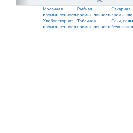
23:59
Молочная
Рыбная
Сахарная
промышленность
промышленность
промышле
Хлебопекарная
Табачная
Соки, воды
промышленность
промышленность
безалкого