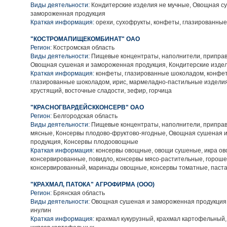
Виды деятельности:
Кондитерские изделия не мучные, Овощная с
замороженная продукция
Краткая информация:
орехи, сухофрукты, конфеты, глазированны
"КОСТРОМАПИЩЕКОМБИНАТ" ОАО
Регион:
Костромская область
Виды деятельности:
Пищевые концентраты, наполнители, приправ
Овощная сушеная и замороженная продукция, Кондитерские изде
Краткая информация:
конфеты, глазированные шоколадом, конфет
глазированные шоколадом, ирис, мармеладно-пастильные изделия
хрустящий, восточные сладости, зефир, горчица
"КРАСНОГВАРДЕЙСККОНСЕРВ" ОАО
Регион:
Белгородская область
Виды деятельности:
Пищевые концентраты, наполнители, приправ
мясные, Консервы плодово-фруктово-ягодные, Овощная сушеная 
продукция, Консервы плодоовощные
Краткая информация:
консервы овощные, овощи сушеные, икра ов
консервированные, повидло, консервы мясо-растительные, гороше
консервированный, маринады овощные, консервы томатные, паста
"КРАХМАЛ, ПАТОКА" АГРОФИРМА (ООО)
Регион:
Брянская область
Виды деятельности:
Овощная сушеная и замороженная продукция, 
инулин
Краткая информация:
крахмал кукурузный, крахмал картофельный