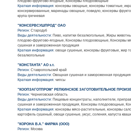
плодово-фруктово-ягодные, Консервы плодоовощные
Краткая информация:
консервы овощные, консервы томатные, икр
консервированные, маринады овощные, повидло, консервы фрукто
крупа гречневая
"КОНСЕРВСУШПРОД" ОАО
Регион:
Стародуб
Виды деятельности:
Пиво, напитки безалкогольные, Жиры животн
плодово-фруктово-ягодные, Консервы плодоовощные, Консервы м
сушеная и замороженная продукция
Краткая информация:
овощи сушеные, консервы фруктовые, жир т
безалкогольные
"КОНСТАНТА" АО з.т.
Регион:
Ставропольский край
Виды деятельности:
Овощная сушеная и замороженная продукция
Краткая информация:
чипсы
"КООПЗАГОТПРОМ" РЕПКИНСКОЕ ЗАГОТОВИТЕЛЬНОЕ ПРОИ
Регион:
Черниговская область
Виды деятельности:
Пищевые концентраты, наполнители, приправ
сушеная и замороженная продукция, Консервы плодоовощные, Ко
Краткая информация:
консервы мясо-растительные, консервы сал
картофель сушеный, овощи сушеные, уксус, соления, капуста кваш
"КОРОНА В.А." ФИРМА (ООО)
Регион:
Москва