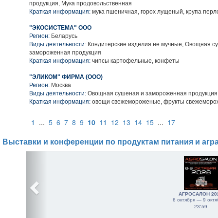
продукция, Мука продовольственная
Краткая информация:
мука пшеничная, горох лущеный, крупа перл
"ЭКОСИСТЕМА" ООО
Регион:
Беларусь
Виды деятельности:
Кондитерские изделия не мучные, Овощная с
замороженная продукция
Краткая информация:
чипсы картофельные, конфеты
"ЭЛИКОМ" ФИРМА (ООО)
Регион:
Москва
Виды деятельности:
Овощная сушеная и замороженная продукция
Краткая информация:
овощи свежемороженые, фрукты свежемор
1
...
5
6
7
8
9
10
11
12
13
14
15
...
17
Выставки и конференции по продуктам питания и агр
АГРОСАЛОН 20
6 октября — 9 октя
23:59