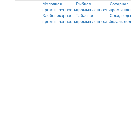
Молочная
Рыбная
Сахарная
промышленность
промышленность
промышле
Хлебопекарная
Табачная
Соки, воды
промышленность
промышленность
безалкого