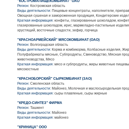
"КОСТРОМАПИЩЕКОМБИНАТ" ОАО
Регион:
Костромская область
Виды деятельности:
Пищевые концентраты, наполнители, приправ
Овощная сушеная и замороженная продукция, Кондитерские изде
Краткая информация:
конфеты, глазированные шоколадом, конфет
глазированные шоколадом, ирис, мармеладно-пастильные изделия
хрустящий, восточные сладости, зефир, горчица
"КРАСНОАРМЕЙСКИЙ" МЯСОКОМБИНАТ (ОАО)
Регион:
Волгоградская область
Виды деятельности:
Корма и комбикорма, Колбасные изделия, Жи
Полуфабрикаты мясные, Субпродукты, Свиноводство, Мясная про
животноводства, Мясо
Краткая информация:
мясо и субпродукты, жиры животные пищевы
мясокостные
"КРАСНОБОРСКИЙ" СЫРКОМБИНАТ (ЗАО)
Регион:
Смоленская область
Виды деятельности:
Майонез, Молочная и маслосыродельная про
Краткая информация:
сыры плавленые, сыры жирные
"КРЕДО-СИНТЕЗ" ФИРМА
Регион:
Ташкент
Виды деятельности:
Майонез
Краткая информация:
майонез
"КРИНИЦА" ООО