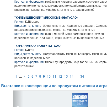
Краткая информация:
колбасные изделия вареные, сосиски и сард
изделия полукопченые, копчености, полуфабрикатымясные: котле
мясные: пельмени, полуфабрикаты мясные: фарш мясной
"КУЙБЫШЕВСКИЙ" МЯСОКОМБИНАТ (ОАО)
Регион:
Куйбышев
Виды деятельности:
Жиры животные, Колбасные изделия, Свиново
продукция животноводства, Мясо, Полуфабрикаты мясные
Краткая информация:
фарш мясной, мясо замороженное, студень, 
изделия вареные, пельмени, жиры животные пищевые топленые
"КУРГАНМЯСОПРОДУКТЫ" ОАО
Регион:
Курган
Виды деятельности:
Полуфабрикаты мясные, Консервы мясные, Ж
Колбасные изделия, Мясо
Краткая информация:
мясо и субпродукты, жир топленый, консерв
растительные
1
...
4
5
6
7
8
9
10
11
12
13
14
...
34
Выставки и конференции по продуктам питания и агр