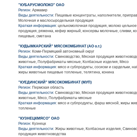
"КУБАРУСМОЛОКО" ОАО
Регион:
Армавир
Виды деятельности:
Пищевые концентраты, наполнители, приправ
Молочная и маслосыродельная продукция
Краткая информация:
цельномолочная продукция, молоко цельное
продукция, ряженка, кефир жирный, консервы молочные, сливки, к
пищевые, сметана
"КУДЫМКАРСКИЙ" МЯСОКОМБИНАТ (АО о.т.)
Регион:
Коми-Пермяцкий автономный округ
Виды деятельности:
Свиноводство, Мясная продукция животновод
животные, Полуфабрикаты мясные, Колбасные изделия, Мясо
Краткая информация:
мясо и субпродукты, сосиски и сардельки, н
жиры животные пищевые топленые, телятина, конина
"КУЕДИНСКИЙ" МЯСОКОМБИНАТ (МУП)
Регион:
Пермская область
Виды деятельности:
Свиноводство, Мясная продукция животновод
животные, Мясо, Полуфабрикаты мясные
Краткая информация:
мясо и субпродукты, фарш мясной, жиры ж
топленые
"КУЗНЕЦКМЯСО" ОАО
Регион:
Кузнецк
Виды деятельности:
Жиры животные, Колбасные изделия, Свиново
продукция животноводства