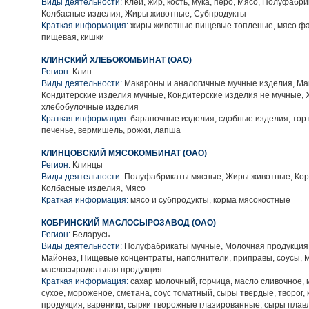
Виды деятельности:
Клей, жир, кость, мука, перо, Мясо, Полуфабр
Колбасные изделия, Жиры животные, Субпродукты
Краткая информация:
жиры животные пищевые топленые, мясо фа
пищевая, кишки
КЛИНСКИЙ ХЛЕБОКОМБИНАТ (ОАО)
Регион:
Клин
Виды деятельности:
Макароны и аналогичные мучные изделия, Ма
Кондитерские изделия мучные, Кондитерские изделия не мучные, 
хлебобулочные изделия
Краткая информация:
бараночные изделия, сдобные изделия, тор
печенье, вермишель, рожки, лапша
КЛИНЦОВСКИЙ МЯСОКОМБИНАТ (ОАО)
Регион:
Клинцы
Виды деятельности:
Полуфабрикаты мясные, Жиры животные, Корм
Колбасные изделия, Мясо
Краткая информация:
мясо и субпродукты, корма мясокостные
КОБРИНСКИЙ МАСЛОСЫРОЗАВОД (ОАО)
Регион:
Беларусь
Виды деятельности:
Полуфабрикаты мучные, Молочная продукция 
Майонез, Пищевые концентраты, наполнители, приправы, соусы, 
маслосыродельная продукция
Краткая информация:
сахар молочный, горчица, масло сливочное, 
сухое, мороженое, сметана, соус томатный, сыры твердые, творог,
продукция, вареники, сырки творожные глазированные, сыры плав