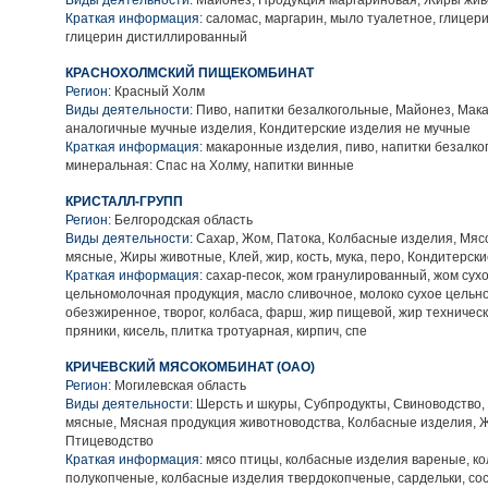
Виды деятельности:
Майонез, Продукция маргариновая, Жиры жи
Краткая информация:
саломас, маргарин, мыло туалетное, глицери
глицерин дистиллированный
КРАСНОХОЛМСКИЙ ПИЩЕКОМБИНАТ
Регион:
Красный Холм
Виды деятельности:
Пиво, напитки безалкогольные, Майонез, Мак
аналогичные мучные изделия, Кондитерские изделия не мучные
Краткая информация:
макаронные изделия, пиво, напитки безалко
минеральная: Спас на Холму, напитки винные
КРИСТАЛЛ-ГРУПП
Регион:
Белгородская область
Виды деятельности:
Сахар, Жом, Патока, Колбасные изделия, Мя
мясные, Жиры животные, Клей, жир, кость, мука, перо, Кондитерск
Краткая информация:
сахар-песок, жом гранулированный, жом сухо
цельномолочная продукция, масло сливочное, молоко сухое цельно
обезжиренное, творог, колбаса, фарш, жир пищевой, жир техническ
пряники, кисель, плитка тротуарная, кирпич, спе
КРИЧЕВСКИЙ МЯСОКОМБИНАТ (ОАО)
Регион:
Могилевская область
Виды деятельности:
Шерсть и шкуры, Субпродукты, Свиноводство
мясные, Мясная продукция животноводства, Колбасные изделия, 
Птицеводство
Краткая информация:
мясо птицы, колбасные изделия вареные, к
полукопченые, колбасные изделия твердокопченые, сардельки, со