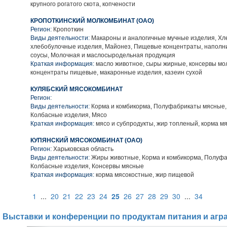
крупного рогатого скота, копчености
КРОПОТКИНСКИЙ МОЛКОМБИНАТ (ОАО)
Регион:
Кропоткин
Виды деятельности:
Макароны и аналогичные мучные изделия, Хл
хлебобулочные изделия, Майонез, Пищевые концентраты, наполни
соусы, Молочная и маслосыродельная продукция
Краткая информация:
масло животное, сыры жирные, консервы мо
концентраты пищевые, макаронные изделия, казеин сухой
КУЛЯБСКИЙ МЯСОКОМБИНАТ
Регион:
Виды деятельности:
Корма и комбикорма, Полуфабрикаты мясные,
Колбасные изделия, Мясо
Краткая информация:
мясо и субпродукты, жир топленый, корма м
КУПЯНСКИЙ МЯСОКОМБИНАТ (ОАО)
Регион:
Харьковская область
Виды деятельности:
Жиры животные, Корма и комбикорма, Полуфа
Колбасные изделия, Консервы мясные
Краткая информация:
корма мясокостные, жир пищевой
1
...
20
21
22
23
24
25
26
27
28
29
30
...
34
Выставки и конференции по продуктам питания и агр