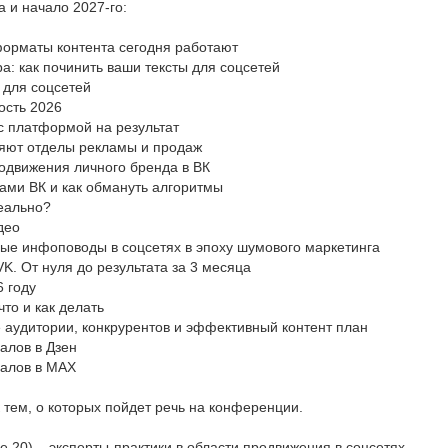
а и начало 2027-го:
форматы контента сегодня работают
а: как починить ваши тексты для соцсетей
л для соцсетей
ость 2026
 с платформой на результат
няют отделы рекламы и продаж
одвижения личного бренда в ВК
мами ВК и как обмануть алгоритмы
реально?
део
ные инфоповоды в соцсетях в эпоху шумового маркетинга
K. От нуля до результата за 3 месяца
 году
то и как делать
 аудитории, конкрурентов и эффективный контент план
алов в Дзен
налов в МАХ
 тем, о которых пойдет речь на конференции.
е 20) – эксперты-практики в области продвижения в соцсетях.