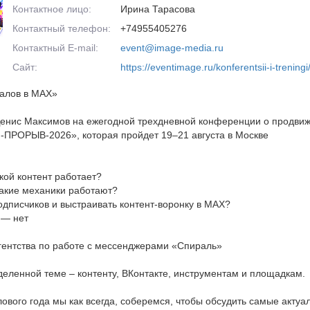
Контактное лицо:
Ирина Тарасова
Контактный телефон:
+74955405276
Контактный E-mail:
event@image-media.ru
Сайт:
https://eventimage.ru/konferentsii-i-trenin
налов в МАХ»
Денис Максимов на ежегодной трехдневной конференции о продвиж
М-ПРОРЫВ-2026», которая пройдет 19–21 августа в Москве
кой контент работает?
какие механики работают?
одписчиков и выстраивать контент-воронку в MAX?
 — нет
гентства по работе с мессенджерами «Спираль»
еленной теме – контенту, ВКонтакте, инструментам и площадкам.
ового года мы как всегда, соберемся, чтобы обсудить самые актуал