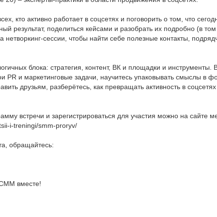
ех, кто активно работает в соцсетях и поговорить о том, что сего
ный результат, поделиться кейсами и разобрать их подробно (в том 
а нетворкинг-сессии, чтобы найти себе полезные контакты, подрядч
огичных блока: стратегия, контент, ВК и площадки и инструменты.
и PR и маркетинговые задачи, научитесь упаковывать смыслы в фо
авить друзьям, разберётесь, как превращать активность в соцсетях 
амму встречи и зарегистрироваться для участия можно на сайте м
sii-i-treningi/smm-proryv/
та, обращайтесь:
 СММ вместе!