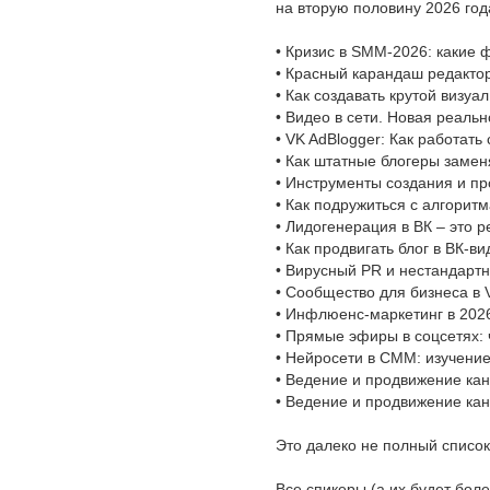
на вторую половину 2026 год
• Кризис в SMM-2026: какие 
• Красный карандаш редактор
• Как создавать крутой визуа
• Видео в сети. Новая реальн
• VK AdBlogger: Как работать
• Как штатные блогеры заме
• Инструменты создания и пр
• Как подружиться с алгорит
• Лидогенерация в ВК – это 
• Как продвигать блог в ВК-ви
• Вирусный PR и нестандарт
• Сообщество для бизнеса в V
• Инфлюенс-маркетинг в 2026
• Прямые эфиры в соцсетях: ч
• Нейросети в СММ: изучение
• Ведение и продвижение кан
• Ведение и продвижение ка
Это далеко не полный список
Все спикеры (а их будет боле