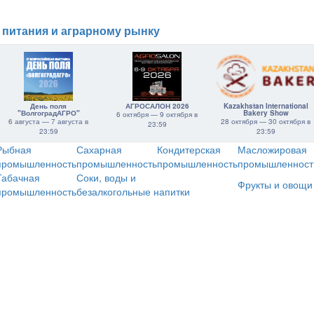
 питания и аграрному рынку
День поля
АГРОСАЛОН 2026
Kazakhstan International
"ВолгоградАГРО"
Bakery Show
6 октября — 9 октября в
6 августа — 7 августа в
28 октября — 30 октября в
23:59
23:59
23:59
Рыбная
Сахарная
Кондитерская
Масложировая
промышленность
промышленность
промышленность
промышленност
Табачная
Соки, воды и
Фрукты и овощи
промышленность
безалкогольные напитки