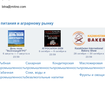
 питания и аграрному рынку
День поля
АГРОСАЛОН 2026
Kazakhstan International
"ВолгоградАГРО"
Bakery Show
6 октября — 9 октября в
6 августа — 7 августа в
28 октября — 30 октября в
23:59
23:59
23:59
Рыбная
Сахарная
Кондитерская
Масложировая
промышленность
промышленность
промышленность
промышленност
Табачная
Соки, воды и
Фрукты и овощи
промышленность
безалкогольные напитки