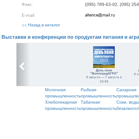
Факс:
(095) 789-63-02, (095) 25
E-mail:
<< Назад в каталог
Выставки и конференции по продуктам питания и агр
День поля
"ВолгоградАГРО"
6 о
6 августа — 7 августа в
23:59
Молочная
Рыбная
Сахарная
промышленность
промышленность
промышле
Хлебопекарная
Табачная
Соки, воды
промышленность
промышленность
безалкого