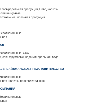
слосыродельная продукция, Пиво, напитки
елия не мучные
лкогольные, молочная продукция
А
 безалкогольные
льная
ОО)
безалкогольные, Соки
, соки фруктовые, вода минеральная, вода
" АЗЕРБАЙДЖАНСКОЕ ПРЕДСТАВИТЕЛЬСТВО
 безалкогольные
ьная, напитки прохладительные
 КОМПАНИЯ
 безалкогольные
льная