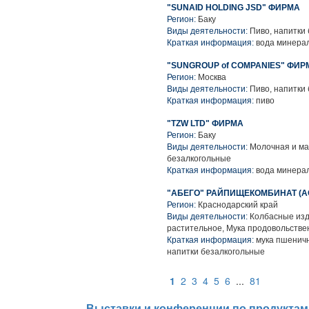
"SUNAID HOLDING JSD" ФИРМА
Регион:
Баку
Виды деятельности:
Пиво, напитки
Краткая информация:
вода минера
"SUNGROUP of COMPANIES" ФИР
Регион:
Москва
Виды деятельности:
Пиво, напитки
Краткая информация:
пиво
"TZW LTD" ФИРМА
Регион:
Баку
Виды деятельности:
Молочная и ма
безалкогольные
Краткая информация:
вода минерал
"АБЕГО" РАЙПИЩЕКОМБИНАТ (АО 
Регион:
Краснодарский край
Виды деятельности:
Колбасные изд
растительное, Мука продовольстве
Краткая информация:
мука пшеничн
напитки безалкогольные
1
2
3
4
5
6
...
81
Выставки и конференции по продуктам