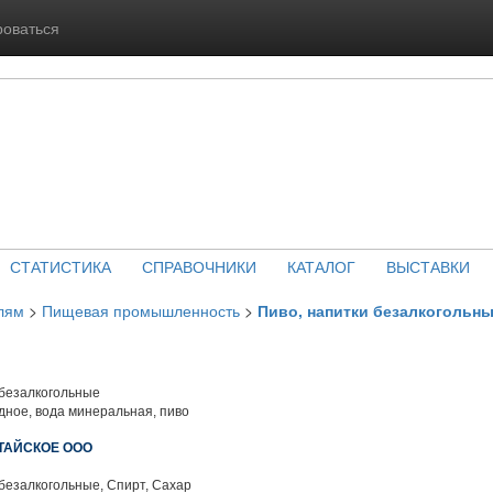
роваться
СТАТИСТИКА
СПРАВОЧНИКИ
КАТАЛОГ
ВЫСТАВКИ
лям
>
Пищевая промышленность
>
Пиво, напитки безалкогольн
 безалкогольные
дное, вода минеральная, пиво
ИТАЙСКОЕ ООО
безалкогольные, Спирт, Сахар