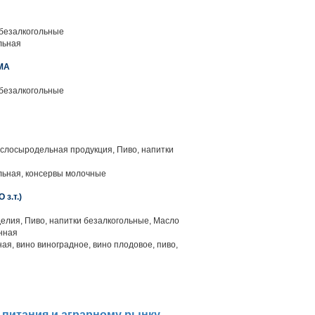
 безалкогольные
льная
МА
 безалкогольные
слосыродельная продукция, Пиво, напитки
ьная, консервы молочные
з.т.)
елия, Пиво, напитки безалкогольные, Масло
нная
ая, вино виноградное, вино плодовое, пиво,
 питания и аграрному рынку