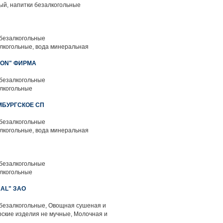
ый, напитки безалкогольные
 безалкогольные
лкогольные, вода минеральная
ION" ФИРМА
 безалкогольные
лкогольные
МБУРГСКОЕ СП
 безалкогольные
лкогольные, вода минеральная
 безалкогольные
лкогольные
AL" ЗАО
 безалкогольные, Овощная сушеная и
ские изделия не мучные, Молочная и