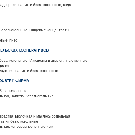
ад, орехи, напитки безалкогольные, вода
 безалкогольные, Пищевые концентраты,
вые, пиво
ТЕЛЬСКИХ КООПЕРАТИВОВ
 безалкогольные, Макароны и аналогичные мучные
делия
зделия, напитки безалкогольные
NDUSTRI" ФИРМА
 безалкогольные
ьная, напитки безалкогольные
водства, Молочная и маслосыродельная
апитки безалкогольные
ьная, консервы молочные, чай