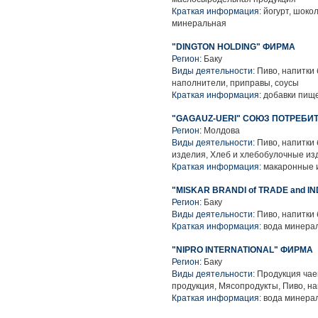
Краткая информация:
йогурт, шокол
минеральная
"DINGTON HOLDING" ФИРМА
Регион:
Баку
Виды деятельности:
Пиво, напитки
наполнители, приправы, соусы
Краткая информация:
добавки пище
"GAGAUZ-UERI" СОЮЗ ПОТРЕБИ
Регион:
Молдова
Виды деятельности:
Пиво, напитки
изделия, Хлеб и хлебобулочные из
Краткая информация:
макаронные и
"MISKAR BRANDI of TRADE and I
Регион:
Баку
Виды деятельности:
Пиво, напитки
Краткая информация:
вода минерал
"NIPRO INTERNATIONAL" ФИРМА
Регион:
Баку
Виды деятельности:
Продукция чае
продукция, Мясопродукты, Пиво, н
Краткая информация:
вода минерал