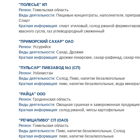
"ПОЛЕСЬЕ" КП
Регион:
Гомельская область
Виды деятельности:
Пищевые концентраты, наполнители, приправы
Спирт
Краткая информация:
спирт этиловый, солод ржаной ферментиров
квасного сусла, газ углеводородный сжиженный
"ПРИМОРСКИЙ САХАР" ОАО
Регион:
Уссурийск
Виды деятельности:
Сахар, Дрожжи
Краткая информация:
дрожжи пекарские, сахар-рафинад, сахар-пе
"ПУЛЬСАР" ПИВЗАВОД №1 (СП)
Регион:
Узбекистан
Виды деятельности:
Солод, Пиво, напитки безалкогольные
Краткая информация:
пиво, напитки безалкогольные, вода минера
"РАЙЦА" ООО
Регион:
Гродненская область
Виды деятельности:
Овощная сушеная и замороженная продукция
Краткая информация:
солод ржаной, чипсы картофельные
"РЕЧИЦАПИВО" СП (ОАО)
Регион:
Гомельская область
Виды деятельности:
Пиво, напитки безалкогольные, Солод
Краткая информация:
пиво, напитки безалкогольные