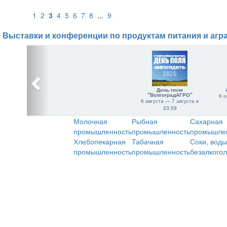
1
2
3
4
5
6
7
8
...
9
Выставки и конференции по продуктам питания и агр
День поля
"ВолгоградАГРО"
6 о
6 августа — 7 августа в
23:59
Молочная
Рыбная
Сахарная
промышленность
промышленность
промышле
Хлебопекарная
Табачная
Соки, воды
промышленность
промышленность
безалкого