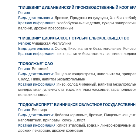
"ПИЩЕВИК" ДУШАНБИНСКИЙ ПРОИЗВОДСТВЕННЫЙ КООПЕР
Регион:
Виды деятельности:
Дрожжи, Продукты из кукурузы, Хлеб и хлебо
Краткая информация:
хлебобулочные изделия, сухари панировочн
палочки, дрожжи прессованные
"ПИЩЕВИК" ЦИВИЛЬСКОЕ ПОТРЕБИТЕЛЬСКОЕ ОБЩЕСТВО
Регион:
Чувашская Республика
Виды деятельности:
Солод, Пиво, напитки безалкогольные, Конс
Краткая информация:
пиво, напитки безалкогольные, вино плодов
"ПОВОЛЖЬЕ" ОАО
Регион:
Волжский
Виды деятельности:
Пищевые концентраты, наполнители, приправ
Солод, Пиво, напитки безалкогольные
Краткая информация:
пиво, солод ячменный, напитки безалкоголь
минеральная, углекислота, изделия пластмассовые, тара полимерн
полиэтиленовые
"ПОДОЛЬЕСПИРТ" ВИННИЦКОЕ ОБЛАСТНОЕ ГОСУДАРСТВЕН
Регион:
Винница
Виды деятельности:
Добавки кормовые, Дрожжи, Пищевые концент
наполнители, приправы, соусы, Спирт
Краткая информация:
спирт этиловый, водка и ликеро-водочные из
дрожжи пекарские, дрожжи кормовые